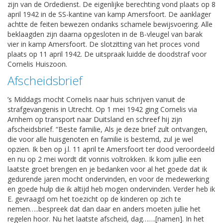
zijn van de Ordedienst. De eigenlijke berechting vond plaats op 8
april 1942 in de SS-kantine van kamp Amersfoort. De aanklager
achtte de feiten bewezen ondanks schamele bewijsvoering. Alle
beklaagden zijn daarna opgesloten in de B-vleugel van barak
vier in kamp Amersfoort. De slotzitting van het proces vond
plaats op 11 april 1942. De uitspraak luidde de doodstraf voor
Cornelis Huiszoon.
Afscheidsbrief
’s Middags mocht Cornelis naar huis schrijven vanuit de
strafgevangenis in Utrecht. Op 1 mei 1942 ging Cornelis via
Arnhem op transport naar Duitsland en schreef hij zijn
afscheidsbrief. “Beste familie, Als je deze brief zult ontvangen,
die voor alle huisgenoten en familie is bestemd, zul je wel
opzien. Ik ben op j.l. 11 april te Amersfoort ter dood veroordeeld
en nu op 2 mei wordt dit vonnis voltrokken. Ik kom jullie een
laatste groet brengen en je bedanken voor al het goede dat ik
gedurende jaren mocht ondervinden, en voor de medewerking
en goede hulp die ik altijd heb mogen ondervinden. Verder heb ik
E. gevraagd om het toezicht op de kinderen op zich te
nemen…..bespreek dat dan daar en anders moeten jullie het
regelen hoor. Nu het laatste afscheid, dag…….[namen]. In het