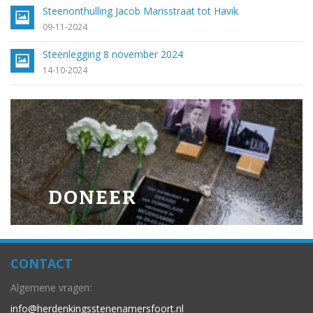
Steenonthulling Jacob Marisstraat tot Havik
09-11-2024
Steenlegging 8 november 2024
14-10-2024
DONEER
CONTACT
Algemene vragen:
info@herdenkingsstenenamersfoort.nl