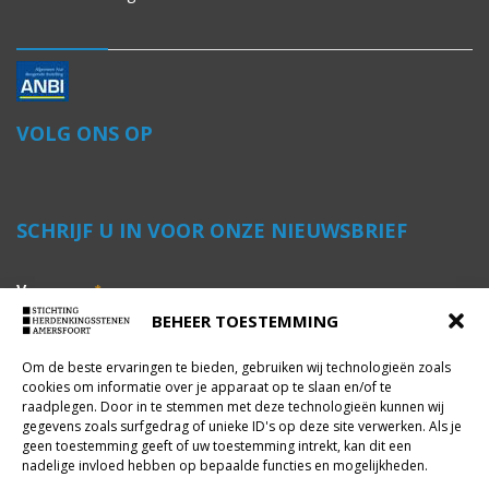
VOLG ONS OP
SCHRIJF U IN VOOR ONZE NIEUWSBRIEF
Voornaam
*
BEHEER TOESTEMMING
Om de beste ervaringen te bieden, gebruiken wij technologieën zoals
Achternaam
*
cookies om informatie over je apparaat op te slaan en/of te
raadplegen. Door in te stemmen met deze technologieën kunnen wij
gegevens zoals surfgedrag of unieke ID's op deze site verwerken. Als je
geen toestemming geeft of uw toestemming intrekt, kan dit een
E-mailadres
*
nadelige invloed hebben op bepaalde functies en mogelijkheden.