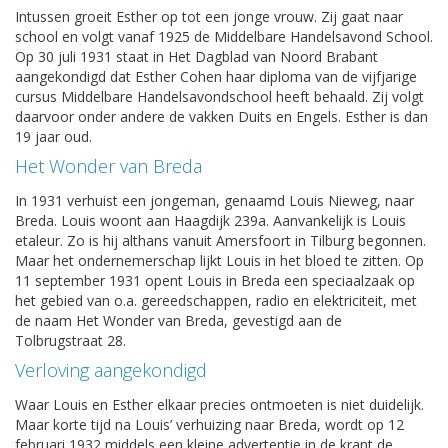
Intussen groeit Esther op tot een jonge vrouw. Zij gaat naar
school en volgt vanaf 1925 de Middelbare Handelsavond School.
Op 30 juli 1931 staat in Het Dagblad van Noord Brabant
aangekondigd dat Esther Cohen haar diploma van de vijfjarige
cursus Middelbare Handelsavondschool heeft behaald. Zij volgt
daarvoor onder andere de vakken Duits en Engels. Esther is dan
19 jaar oud.
Het Wonder van Breda
In 1931 verhuist een jongeman, genaamd Louis Nieweg, naar
Breda. Louis woont aan Haagdijk 239a. Aanvankelijk is Louis
etaleur. Zo is hij althans vanuit Amersfoort in Tilburg begonnen.
Maar het ondernemerschap lijkt Louis in het bloed te zitten. Op
11 september 1931 opent Louis in Breda een speciaalzaak op
het gebied van o.a. gereedschappen, radio en elektriciteit, met
de naam Het Wonder van Breda, gevestigd aan de
Tolbrugstraat 28.
Verloving aangekondigd
Waar Louis en Esther elkaar precies ontmoeten is niet duidelijk.
Maar korte tijd na Louis’ verhuizing naar Breda, wordt op 12
februari 1932 middels een kleine advertentie in de krant de