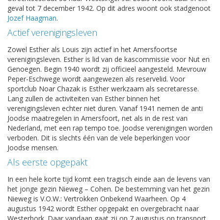
geval tot 7 december 1942. Op dit adres woont ook stadgenoot
Jozef Haagman
.
Actief verenigingsleven
Zowel Esther als Louis zijn actief in het Amersfoortse
verenigingsleven. Esther is lid van de kascommissie voor Nut en
Genoegen. Begin 1940 wordt zij officieel aangesteld. Mevrouw
Peper-Eschwege wordt aangewezen als reservelid. Voor
sportclub Noar Chazak is Esther werkzaam als secretaresse.
Lang zullen de activiteiten van Esther binnen het
verenigingsleven echter niet duren. Vanaf 1941 nemen de anti
Joodse maatregelen in Amersfoort, net als in de rest van
Nederland, met een rap tempo toe. Joodse verenigingen worden
verboden. Dit is slechts één van de vele beperkingen voor
Joodse mensen.
Als eerste opgepakt
In een hele korte tijd komt een tragisch einde aan de levens van
het jonge gezin Nieweg – Cohen. De bestemming van het gezin
Nieweg is V.O.W.: Vertrokken Onbekend Waarheen. Op 4
augustus 1942 wordt Esther opgepakt en overgebracht naar
Westerbork. Daar vandaan gaat zij op 7 augustus op transport