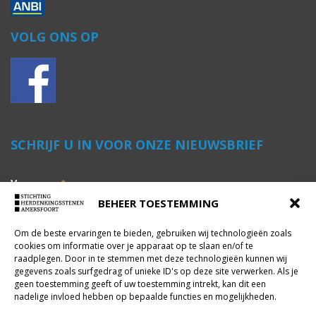
VOLG ONS OP
SCHRIJF U IN VOOR ONZE NIEUWSBRIEF
Voornaam
*
BEHEER TOESTEMMING
Om de beste ervaringen te bieden, gebruiken wij technologieën zoals
Achternaam
*
cookies om informatie over je apparaat op te slaan en/of te
raadplegen. Door in te stemmen met deze technologieën kunnen wij
gegevens zoals surfgedrag of unieke ID's op deze site verwerken. Als je
geen toestemming geeft of uw toestemming intrekt, kan dit een
E-mailadres
*
nadelige invloed hebben op bepaalde functies en mogelijkheden.