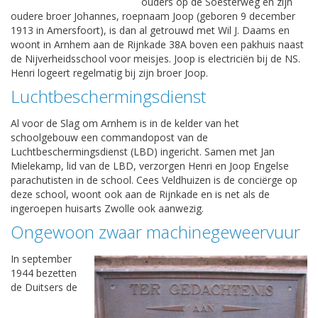
ouders op de Soesterweg en zijn
oudere broer Johannes, roepnaam Joop (geboren 9 december
1913 in Amersfoort), is dan al getrouwd met Wil J. Daams en
woont in Arnhem aan de Rijnkade 38A boven een pakhuis naast
de Nijverheidsschool voor meisjes. Joop is electriciën bij de NS.
Henri logeert regelmatig bij zijn broer Joop.
Luchtbeschermingsdienst
Al voor de Slag om Arnhem is in de kelder van het
schoolgebouw een commandopost van de
Luchtbeschermingsdienst (LBD) ingericht. Samen met Jan
Mielekamp, lid van de LBD, verzorgen Henri en Joop Engelse
parachutisten in de school. Cees Veldhuizen is de conciërge op
deze school, woont ook aan de Rijnkade en is net als de
ingeroepen huisarts Zwolle ook aanwezig.
Ongewoon zwaar machinegeweervuur
In september
1944 bezetten
de Duitsers de