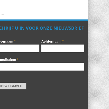
CHRIJF U IN VOOR ONZE NIEUWSBRIEF
oornaam
*
Achternaam
*
-mailadres
*
INSCHRIJVEN