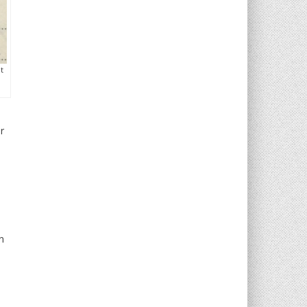
t
r
n