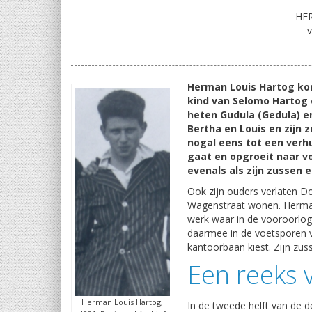
HE
v
Herman Louis Hartog komt
kind van Selomo Hartog 
heten Gudula (Gedula) e
Bertha en Louis en zijn
nogal eens tot een verh
gaat en opgroeit naar vo
evenals als zijn zussen 
Ook zijn ouders verlaten D
Wagenstraat wonen. Herman
werk waar in de vooroorlog
daarmee in de voetsporen van
kantoorbaan kiest. Zijn zus
Een reeks 
Herman Louis Hartog,
In de tweede helft van de de