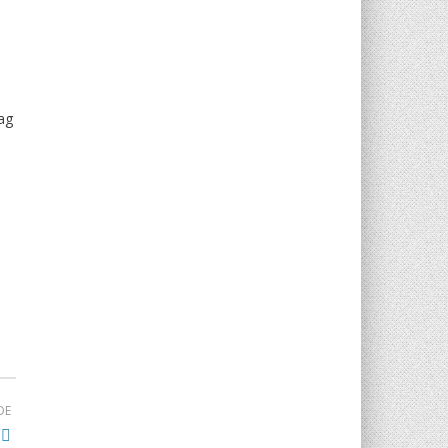
ag
DE