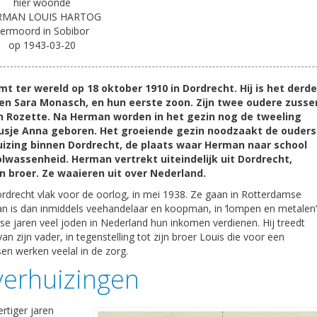
hier woonde
RMAN LOUIS HARTOG
ermoord in Sobibor
op 1943-03-20
 ter wereld op 18 oktober 1910 in Dordrecht. Hij is het derde
en Sara Monasch, en hun eerste zoon. Zijn twee oudere zusse
n Rozette. Na Herman worden in het gezin nog de tweeling
 zusje Anna geboren. Het groeiende gezin noodzaakt de ouders
uizing binnen Dordrecht, de plaats waar Herman naar school
lwassenheid. Herman vertrekt uiteindelijk uit Dordrecht,
en broer. Ze waaieren uit over Nederland.
ordrecht vlak voor de oorlog, in mei 1938. Ze gaan in Rotterdamse
 is dan inmiddels veehandelaar en koopman, in ‘lompen en metalen’
se jaren veel joden in Nederland hun inkomen verdienen. Hij treedt
 zijn vader, in tegenstelling tot zijn broer Louis die voor een
sen werken veelal in de zorg.
verhuizingen
rtiger jaren