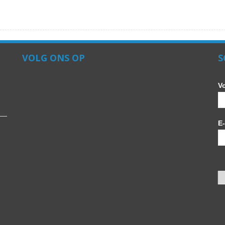
VOLG ONS OP
S
V
E