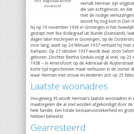
1931; Regionaal Archief
verruilt Herman zijn vrijgez
Dordrecht
die van echtgenoot, en dat
met de nodige verhuizingen.
woont hij nog kort in Den 
hij op 19 november 1936 in Groningen in het huwelijk
gestapt met Ilse Bollegraaf uit Bunde (Duitsland), laat 
dagen later inschrijven in Groningen, op de Oosterstr
voor lang, want op 24 februari 1937 verhuist hij met 
Kampen. Op 27 oktober 1937 wordt daar zoon Selo
geboren. Dochter Bertha Gedula volgt al snel, op 2
1938 – in Amersfoort op de Admiraal de Ruyterstraat 
korte tijd ingeschreven maar verhuizen in de zomer 
waar Herman met vrouw en kinderen zich op 25 februa
Laatste woonadres
Hoogeweg 35 wordt Herman’s laatste woonadres in Am
maatregelen die al snel worden afgekondigd door de 
hele familie. Een totale bestaansonzekerheid en grote
hebben beheerst.
Gearresteerd