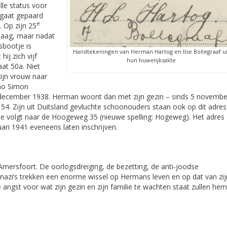
elle status voor
 gaat gepaard
e
 Op zijn 25
Haag, maar nadat
sbootje is
Handtekeningen van Herman Hartog en Ilse Bollegraaf ui
hij zich vijf
hun huwelijksakte
aat 50a. Niet
zijn vrouw naar
mo Simon
3 december 1938. Herman woont dan met zijn gezin – sinds 5 novembe
54. Zijn uit Duitsland gevluchte schoonouders staan ook op dit adres
die volgt naar de Hoogeweg 35 (nieuwe spelling: Hogeweg). Het adres
ri 1941 eveneens laten inschrijven.
ersfoort. De oorlogsdreiging, de bezetting, de anti-joodse
nazi’s trekken een enorme wissel op Hermans leven en op dat van zij
 angst voor wat zijn gezin en zijn familie te wachten staat zullen hem