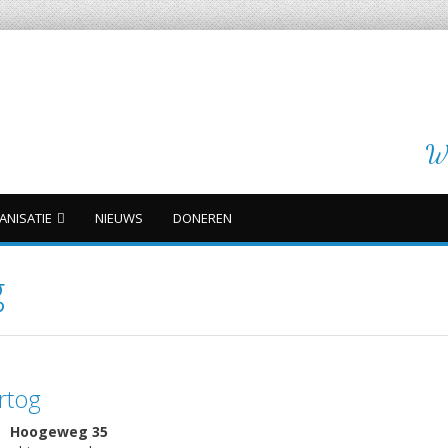
Wi
ANISATIE
NIEUWS
DONEREN
g
rtog
Hoogeweg 35