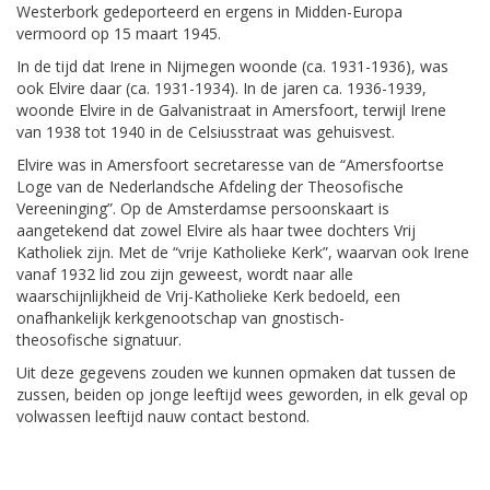
Westerbork gedeporteerd en ergens in Midden-Europa
vermoord op 15 maart 1945.
In de tijd dat Irene in Nijmegen woonde (ca. 1931-1936), was
ook Elvire daar (ca. 1931-1934). In de jaren ca. 1936-1939,
woonde Elvire in de Galvanistraat in Amersfoort, terwijl Irene
van 1938 tot 1940 in de Celsiusstraat was gehuisvest.
Elvire was in Amersfoort secretaresse van de “Amersfoortse
Loge van de Nederlandsche Afdeling der Theosofische
Vereeninging”. Op de Amsterdamse persoonskaart is
aangetekend dat zowel Elvire als haar twee dochters Vrij
Katholiek zijn. Met de “vrije Katholieke Kerk”, waarvan ook Irene
vanaf 1932 lid zou zijn geweest, wordt naar alle
waarschijnlijkheid de Vrij-Katholieke Kerk bedoeld, een
onafhankelijk kerkgenootschap van gnostisch-
theosofische signatuur.
Uit deze gegevens zouden we kunnen opmaken dat tussen de
zussen, beiden op jonge leeftijd wees geworden, in elk geval op
volwassen leeftijd nauw contact bestond.