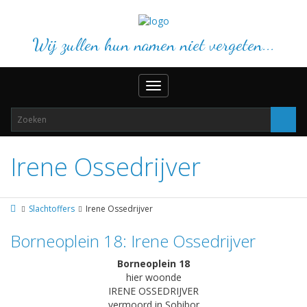
Wij zullen hun namen niet vergeten...
Toggle
navigation
Irene Ossedrijver
Slachtoffers
Irene Ossedrijver
Borneoplein 18: Irene Ossedrijver
Borneoplein 18
hier woonde
IRENE OSSEDRIJVER
vermoord in Sobibor