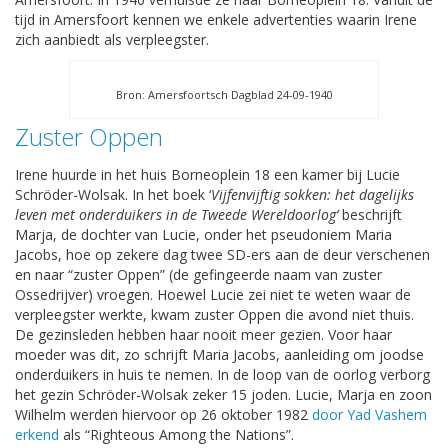
tijd in Amersfoort kennen we enkele advertenties waarin Irene
zich aanbiedt als verpleegster.
Bron: Amersfoortsch Dagblad 24-09-1940
Zuster Oppen
Irene huurde in het huis Borneoplein 18 een kamer bij Lucie
Schröder-Wolsak. In het boek ‘
Vijfenvijftig sokken: het dagelijks
leven met onderduikers in de Tweede Wereldoorlog’
beschrijft
Marja, de dochter van Lucie, onder het pseudoniem Maria
Jacobs, hoe op zekere dag twee SD-ers aan de deur verschenen
en naar “zuster Oppen” (de gefingeerde naam van zuster
Ossedrijver) vroegen. Hoewel Lucie zei niet te weten waar de
verpleegster werkte, kwam zuster Oppen die avond niet thuis.
De gezinsleden hebben haar nooit meer gezien. Voor haar
moeder was dit, zo schrijft Maria Jacobs, aanleiding om joodse
onderduikers in huis te nemen. In de loop van de oorlog verborg
het gezin Schröder-Wolsak zeker 15 joden. Lucie, Marja en zoon
Wilhelm werden hiervoor op 26 oktober 1982
door Yad Vashem
erkend
als “Righteous Among the Nations”.