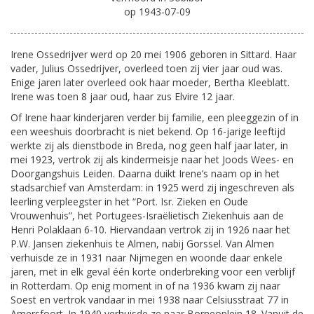
op 1943-07-09
Irene Ossedrijver werd op 20 mei 1906 geboren in Sittard. Haar
vader, Julius Ossedrijver, overleed toen zij vier jaar oud was.
Enige jaren later overleed ook haar moeder, Bertha Kleeblatt.
Irene was toen 8 jaar oud, haar zus Elvire 12 jaar.
Of Irene haar kinderjaren verder bij familie, een pleeggezin of in
een weeshuis doorbracht is niet bekend. Op 16-jarige leeftijd
werkte zij als dienstbode in Breda, nog geen half jaar later, in
mei 1923, vertrok zij als kindermeisje naar het Joods Wees- en
Doorgangshuis Leiden. Daarna duikt Irene’s naam op in het
stadsarchief van Amsterdam: in 1925 werd zij ingeschreven als
leerling verpleegster in het “Port. Isr. Zieken en Oude
Vrouwenhuis”, het Portugees-Israëlietisch Ziekenhuis aan de
Henri Polaklaan 6-10. Hiervandaan vertrok zij in 1926 naar het
P.W. Jansen ziekenhuis te Almen, nabij Gorssel. Van Almen
verhuisde ze in 1931 naar Nijmegen en woonde daar enkele
jaren, met in elk geval één korte onderbreking voor een verblijf
in Rotterdam. Op enig moment in of na 1936 kwam zij naar
Soest en vertrok vandaar in mei 1938 naar Celsiusstraat 77 in
Amersfoort. In 1940 verhuisde ze naar Borneoplein 18. Vanuit de