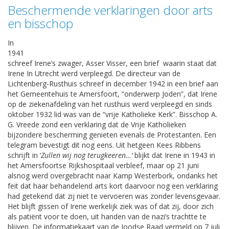
Beschermende verklaringen door arts
en bisschop
In
1941
schreef Irene’s zwager, Asser Visser, een brief
waarin staat dat
Irene In Utrecht werd verpleegd. De directeur van de
Lichtenberg-Rusthuis schreef in december 1942 in een brief aan
het Gemeentehuis te Amersfoort, “onderwerp Joden”, dat Irene
op de ziekenafdeling van het rusthuis werd verpleegd en sinds
oktober 1932 lid was van de “vrije Katholieke Kerk”. Bisschop A.
G. Vreede zond een verklaring dat de Vrije Katholieken
bijzondere bescherming genieten evenals de Protestanten. Een
telegram bevestigt dit nog eens. Uit hetgeen Kees Ribbens
schrijft in ‘
Zullen wij nog terugkeeren…’
blijkt dat Irene in 1943 in
het Amersfoortse Rijkshospitaal verbleef, maar op 21 juni
alsnog werd overgebracht naar Kamp Westerbork, ondanks het
feit dat haar behandelend arts kort daarvoor nog een verklaring
had getekend dat zij niet te vervoeren was zonder levensgevaar.
Het blijft gissen of Irene werkelijk ziek was of dat zij, door zich
als patiënt voor te doen, uit handen van de nazi’s trachtte te
blijven. De informatiekaart van de Joodse Raad vermeld op 7 juli