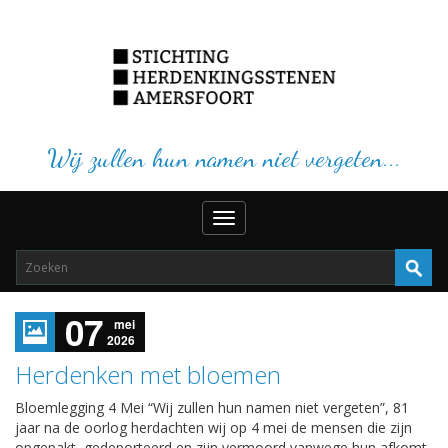
Wij zullen hun namen niet vergeten...
Toggle
navigation
07
mei
2026
Herdenken met bloemen
Bloemlegging 4 Mei “Wij zullen hun namen niet vergeten”, 81
jaar na de oorlog herdachten wij op 4 mei de mensen die zijn
opgepakt, gedeporteerd en zijn vermoord vanwege hun afkomt