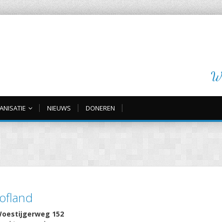
Wi
ANISATIE
NIEUWS
DONEREN
ofland
oestijgerweg 152