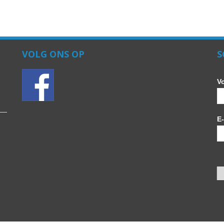
VOLG ONS OP
S
V
E