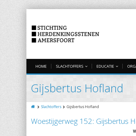
HOME
SLACHTOFFERS
EDUCATIE
ORG
Gijsbertus Hofland
Slachtoffers
Gijsbertus Hofland
Woestijgerweg 152: Gijsbertus H
W