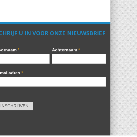
CHRIJF U IN VOOR ONZE NIEUWSBRIEF
oornaam
*
Achternaam
*
-mailadres
*
INSCHRIJVEN