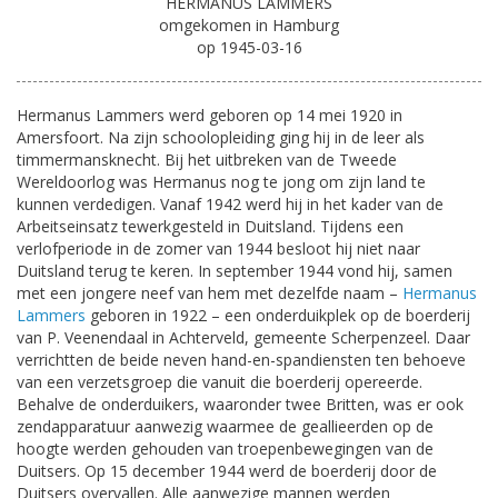
HERMANUS LAMMERS
omgekomen in Hamburg
op 1945-03-16
Hermanus Lammers werd geboren op 14 mei 1920 in
Amersfoort. Na zijn schoolopleiding ging hij in de leer als
timmermansknecht. Bij het uitbreken van de Tweede
Wereldoorlog was Hermanus nog te jong om zijn land te
kunnen verdedigen. Vanaf 1942 werd hij in het kader van de
Arbeitseinsatz tewerkgesteld in Duitsland. Tijdens een
verlofperiode in de zomer van 1944 besloot hij niet naar
Duitsland terug te keren. In september 1944 vond hij, samen
met een jongere neef van hem met dezelfde naam –
Hermanus
Lammers
geboren in 1922 – een onderduikplek op de boerderij
van P. Veenendaal in Achterveld, gemeente Scherpenzeel. Daar
verrichtten de beide neven hand-en-spandiensten ten behoeve
van een verzetsgroep die vanuit die boerderij opereerde.
Behalve de onderduikers, waaronder twee Britten, was er ook
zendapparatuur aanwezig waarmee de geallieerden op de
hoogte werden gehouden van troepenbewegingen van de
Duitsers. Op 15 december 1944 werd de boerderij door de
Duitsers overvallen. Alle aanwezige mannen werden