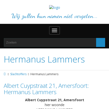
Wij zullen hun namen niet vergeten...
Toggle
navigation
Hermanus Lammers
Slachtoffers
Hermanus Lammers
Albert Cuypstraat 21, Amersfoort:
Hermanus Lammers
Albert Cuypstraat 21, Amersfoort
hier woonde