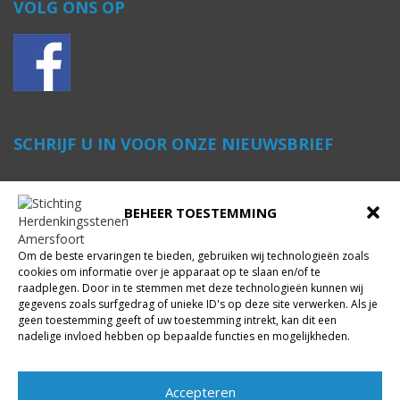
VOLG ONS OP
SCHRIJF U IN VOOR ONZE NIEUWSBRIEF
Voornaam
*
BEHEER TOESTEMMING
Om de beste ervaringen te bieden, gebruiken wij technologieën zoals
Achternaam
*
cookies om informatie over je apparaat op te slaan en/of te
raadplegen. Door in te stemmen met deze technologieën kunnen wij
gegevens zoals surfgedrag of unieke ID's op deze site verwerken. Als je
geen toestemming geeft of uw toestemming intrekt, kan dit een
E-mailadres
*
nadelige invloed hebben op bepaalde functies en mogelijkheden.
Accepteren