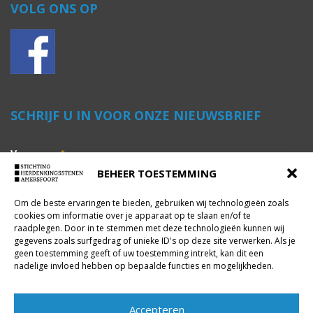
VOLG ONS OP
SCHRIJF U IN VOOR ONZE NIEUWSBRIEF
Voornaam
*
BEHEER TOESTEMMING
Om de beste ervaringen te bieden, gebruiken wij technologieën zoals
Achternaam
*
cookies om informatie over je apparaat op te slaan en/of te
raadplegen. Door in te stemmen met deze technologieën kunnen wij
gegevens zoals surfgedrag of unieke ID's op deze site verwerken. Als je
geen toestemming geeft of uw toestemming intrekt, kan dit een
E-mailadres
*
nadelige invloed hebben op bepaalde functies en mogelijkheden.
Accepteren