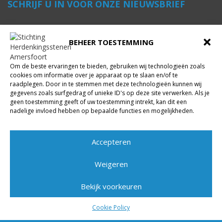
SCHRIJF U IN VOOR ONZE NIEUWSBRIEF
Voornaam
*
BEHEER TOESTEMMING
Om de beste ervaringen te bieden, gebruiken wij technologieën zoals
Achternaam
*
cookies om informatie over je apparaat op te slaan en/of te
raadplegen. Door in te stemmen met deze technologieën kunnen wij
gegevens zoals surfgedrag of unieke ID's op deze site verwerken. Als je
geen toestemming geeft of uw toestemming intrekt, kan dit een
E-mailadres
*
nadelige invloed hebben op bepaalde functies en mogelijkheden.
Accepteren
INSCHRIJVEN
Weigeren
Bekijk voorkeuren
Cookie Policy