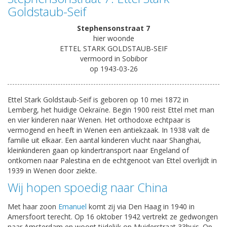
Goldstaub-Seif
Stephensonstraat 7
hier woonde
ETTEL STARK GOLDSTAUB-SEIF
vermoord in Sobibor
op 1943-03-26
Ettel Stark Goldstaub-Seif is geboren op 10 mei 1872 in
Lemberg, het huidige Oekraïne. Begin 1900 reist Ettel met man
en vier kinderen naar Wenen. Het orthodoxe echtpaar is
vermogend en heeft in Wenen een antiekzaak. In 1938 valt de
familie uit elkaar. Een aantal kinderen vlucht naar Shanghai,
kleinkinderen gaan op kindertransport naar Engeland of
ontkomen naar Palestina en de echtgenoot van Ettel overlijdt in
1939 in Wenen door ziekte.
Wij hopen spoedig naar China
Met haar zoon
Emanuel
komt zij via Den Haag in 1940 in
Amersfoort terecht. Op 16 oktober 1942 vertrekt ze gedwongen
naar Amsterdam en woont tijdelijk op Muiderstraat 33huis. Op