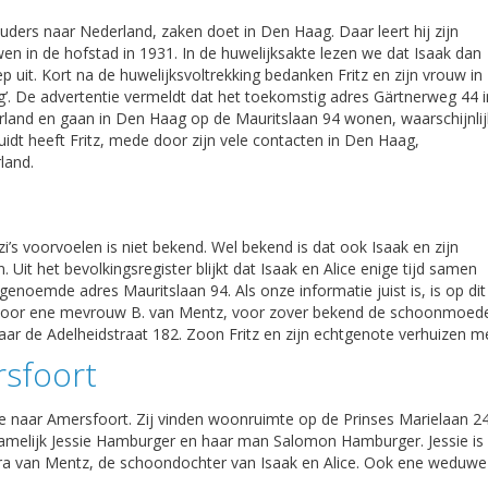
 ouders naar Nederland, zaken doet in Den Haag. Daar leert hij zijn
n in de hofstad in 1931. In de huwelijksakte lezen we dat Isaak dan
ep uit. Kort na de huwelijksvoltrekking bedanken Fritz en zijn vrouw in
ing’. De advertentie vermeldt dat het toekomstig adres Gärtnerweg 44 i
ederland en gaan in Den Haag op de Mauritslaan 94 wonen, waarschijnlij
idt heeft Fritz, mede door zijn vele contacten in Den Haag,
land.
i’s voorvoelen is niet bekend. Wel bekend is dat ook Isaak en zijn
it het bevolkingsregister blijkt dat Isaak en Alice enige tijd samen
enoemde adres Mauritslaan 94. Als onze informatie juist is, is op dit
 door ene mevrouw B. van Mentz, voor zover bekend de schoonmoed
naar de Adelheidstraat 182. Zoon Fritz en zijn echtgenote verhuizen m
rsfoort
ce naar Amersfoort. Zij vinden woonruimte op de Prinses Marielaan 24
amelijk Jessie Hamburger en haar man Salomon Hamburger. Jessie is
a van Mentz, de schoondochter van Isaak en Alice. Ook ene weduwe