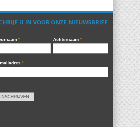
CHRIJF U IN VOOR ONZE NIEUWSBRIEF
oornaam
*
Achternaam
*
-mailadres
*
INSCHRIJVEN