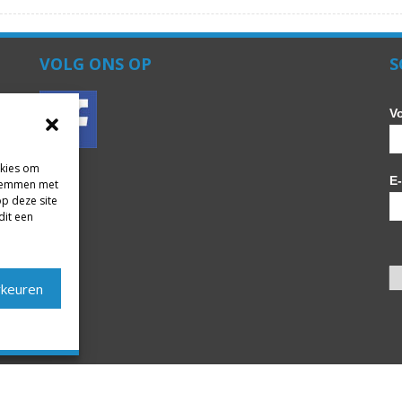
VOLG ONS OP
S
V
okies om
E
 stemmen met
op deze site
dit een
rkeuren