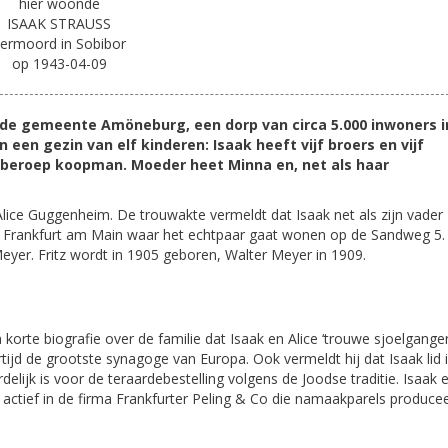
hier woonde
ISAAK STRAUSS
ermoord in Sobibor
op 1943-04-09
n de gemeente Amöneburg, een dorp van circa 5.000 inwoners i
n een gezin van elf kinderen: Isaak heeft vijf broers en vijf
an beroep koopman. Moeder heet Minna en, net als haar
 Alice Guggenheim. De trouwakte vermeldt dat Isaak net als zijn vader
n Frankfurt am Main waar het echtpaar gaat wonen op de Sandweg 5.
 Meyer. Fritz wordt in 1905 geboren, Walter Meyer in 1909.
 korte biografie over de familie dat Isaak en Alice ‘trouwe sjoelganger
rtijd de grootste synagoge van Europa. Ook vermeldt hij dat Isaak lid 
elijk is voor de teraardebestelling volgens de Joodse traditie. Isaak 
n actief in de firma Frankfurter Peling & Co die namaakparels producee