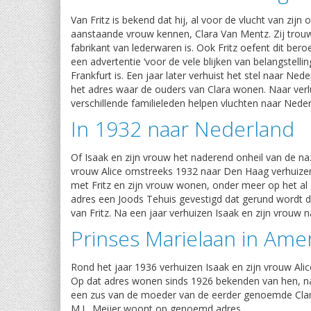
Van Fritz is bekend dat hij, al voor de vlucht van zijn
aanstaande vrouw kennen, Clara Van Mentz. Zij trouwe
fabrikant van lederwaren is. Ook Fritz oefent dit bero
een advertentie ‘voor de vele blijken van belangstell
Frankfurt is. Een jaar later verhuist het stel naar N
het adres waar de ouders van Clara wonen. Naar verlu
verschillende familieleden helpen vluchten naar Neder
In 1932 naar Nederland
Of Isaak en zijn vrouw het naderend onheil van de naz
vrouw Alice omstreeks 1932 naar Den Haag verhuizen. U
met Fritz en zijn vrouw wonen, onder meer op het al g
adres een Joods Tehuis gevestigd dat gerund wordt
van Fritz. Na een jaar verhuizen Isaak en zijn vrouw 
Prinses Marielaan in Ame
Rond het jaar 1936 verhuizen Isaak en zijn vrouw Ali
Op dat adres wonen sinds 1926 bekenden van hen, n
een zus van de moeder van de eerder genoemde Clar
M.L. Meijer woont op genoemd adres.