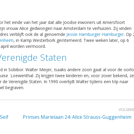
or het einde van het jaar dat alle Joodse inwoners uit Amersfoort
ijn vrouw Alice gedwongen naar Amsterdam te verhuizen. Zij vinden
res verblijft ook de al genoemde
Jessie Hamburger-Hamburger
. Op 
genheim
, in Kamp Westerbork geïnterneerd. Twee weken later, op 6
9 april worden vermoord.
Verenigde Staten
d in Sobibor. Walter Meijer, Isaaks andere zoon gaat al voor de oorl
ouise
Loewenthal. Zij krijgen twee kinderen en, voor zover bekend, z
 de Verenigde Staten. In 1990 overlijdt Walter tijdens een trip naar
raël begraven.
VOLGEN
Seif
Prinses Marielaan 24: Alice Strauss-Guggenheim