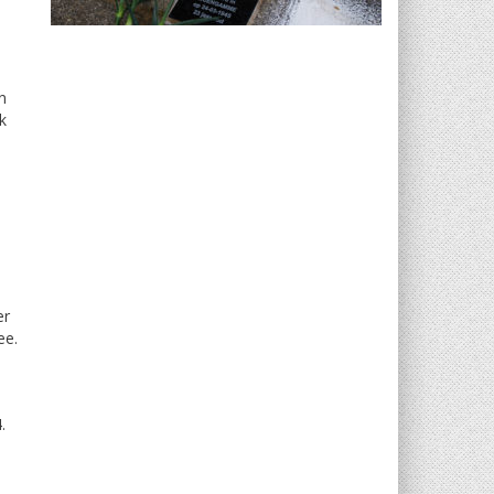
n
k
er
ee.
.