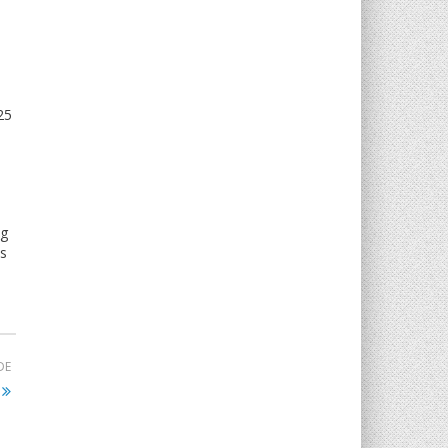
25
og
es
DE