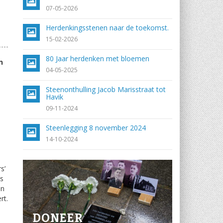
07-05-2026
Herdenkingsstenen naar de toekomst.
15-02-2026
80 Jaar herdenken met bloemen
n
04-05-2025
Steenonthulling Jacob Marisstraat tot
Havik
09-11-2024
Steenlegging 8 november 2024
14-10-2024
s’
is
en
rt.
DONEER