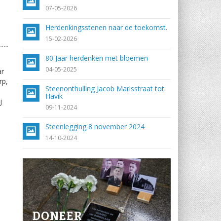
07-05-2026
Herdenkingsstenen naar de toekomst.
15-02-2026
80 Jaar herdenken met bloemen
04-05-2025
ar
rp,
Steenonthulling Jacob Marisstraat tot
Havik
j
09-11-2024
Steenlegging 8 november 2024
14-10-2024
DONEER