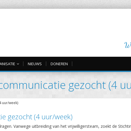
Wi
ANISATIE
NIEUWS
DONEREN
ngcommunicatie gezocht (4 u
4 uur/week)
ie gezocht (4 uur/week)
ragen. Vanwege uitbreiding van het vrijwilligersteam, zoekt de Stichti