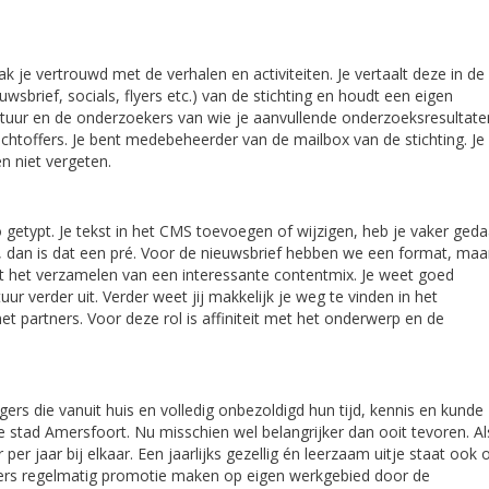
k je vertrouwd met de verhalen en activiteiten. Je vertaalt deze in de
wsbrief, socials, flyers etc.) van de stichting en houdt een eigen
tuur en de onderzoekers van wie je aanvullende onderzoeksresultate
chtoffers. Je bent medebeheerder van de mailbox van de stichting. Je
n niet vergeten.
o getypt. Je tekst in het CMS toevoegen of wijzigen, heb je vaker ged
rd, dan is dat een pré. Voor de nieuwsbrief hebben we een format, maa
st het verzamelen van een interessante contentmix. Je weet goed
 verder uit. Verder weet jij makkelijk je weg te vinden in het
 partners. Voor deze rol is affiniteit met het onderwerp en de
gers die vanuit huis en volledig onbezoldigd hun tijd, kennis en kunde
e stad Amersfoort. Nu misschien wel belangrijker dan ooit tevoren. Al
er jaar bij elkaar. Een jaarlijks gezellig én leerzaam uitje staat ook 
ligers regelmatig promotie maken op eigen werkgebied door de