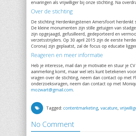
ervaringen als vrijwilliger bij onze stichting. Na ove
Over de stichting
De stichting Herdenkingstenen Amersfoort herdenkt sl
De kleine monumenten zijn stille getuigen van stadg
zijn opgejaagd, gefusilleerd, gedeporteerd en vermo
verzetsstrijders. Op 30 april 2015 zijn de eerste her
Corona) zijn geplaatst, zal de focus op educatie lig
Reageren en meer informatie
Heb je interesse, mail dan je motivatie en stuur je 
aanmerking komt, maar wel iets kunt betekenen voor
vragen over de stichting, neem dan contact op met Flo
onderzoeksvragen, neem dan contact op met Moniqu
mozwart@gmail.com
.
Tagged:
contentmarketing
,
vacature
,
vrijwillig
No Comment