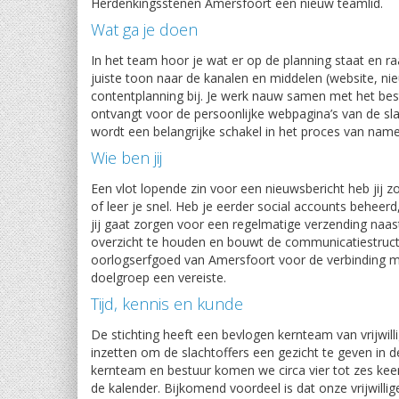
Herdenkingsstenen Amersfoort een nieuw teamlid.
Wat ga je doen
In het team hoor je wat er op de planning staat en raa
juiste toon naar de kanalen en middelen (website, nieu
contentplanning bij. Je werk nauw samen met het bes
ontvangt voor de persoonlijke webpagina’s van de sla
wordt een belangrijke schakel in het proces van name
Wie ben jij
Een vlot lopende zin voor een nieuwsbericht heb jij z
of leer je snel. Heb je eerder social accounts behee
jij gaat zorgen voor een regelmatige verzending naa
overzicht te houden en bouwt de communicatiestructuur
oorlogserfgoed van Amersfoort voor de verbinding met
doelgroep een vereiste.
Tijd, kennis en kunde
De stichting heeft een bevlogen kernteam van vrijwilli
inzetten om de slachtoffers een gezicht te geven in d
kernteam en bestuur komen we circa vier tot zes keer p
de kalender. Bijkomend voordeel is dat onze vrijwil