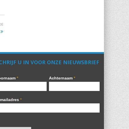
DE
CHRIJF U IN VOOR ONZE NIEUWSBRIEF
oornaam
*
Achternaam
*
-mailadres
*