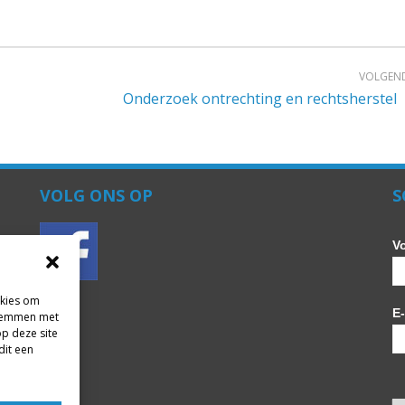
VOLGEN
Onderzoek ontrechting en rechtsherstel
VOLG ONS OP
S
V
okies om
E
 stemmen met
op deze site
dit een