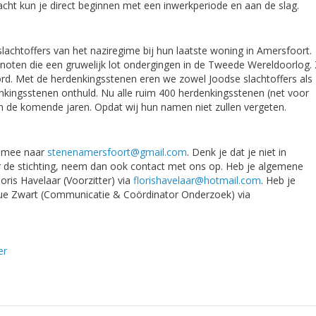
rdracht kun je direct beginnen met een inwerkperiode en aan de slag.
achtoffers van het naziregime bij hun laatste woning in Amersfoort.
enoten die een gruwelijk lot ondergingen in de Tweede Wereldoorlog.
ord. Met de herdenkingsstenen eren we zowel Joodse slachtoffers als
denkingsstenen onthuld. Nu alle ruim 400 herdenkingsstenen (net voor
gen de komende jaren. Opdat wij hun namen niet zullen vergeten.
CV mee naar
stenenamersfoort@gmail.com
. Denk je dat je niet in
 de stichting, neem dan ook contact met ons op. Heb je algemene
ris Havelaar (Voorzitter) via
florishavelaar@hotmail.com
. Heb je
e Zwart (Communicatie & Coördinator Onderzoek) via
er