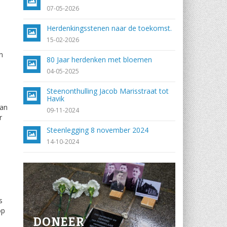
07-05-2026
Herdenkingsstenen naar de toekomst.
15-02-2026
n
80 Jaar herdenken met bloemen
04-05-2025
Steenonthulling Jacob Marisstraat tot
Havik
aan
09-11-2024
r
Steenlegging 8 november 2024
14-10-2024
s
op
DONEER