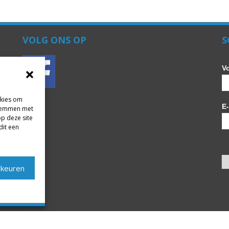
VOLG ONS OP
S
V
okies om
E
 stemmen met
op deze site
dit een
rkeuren