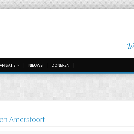
Wi
ANISATIE
NIEUWS
DONEREN
nen Amersfoort