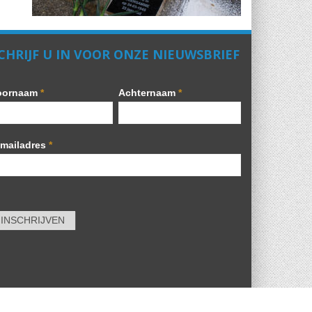
CHRIJF U IN VOOR ONZE NIEUWSBRIEF
oornaam
*
Achternaam
*
-mailadres
*
INSCHRIJVEN