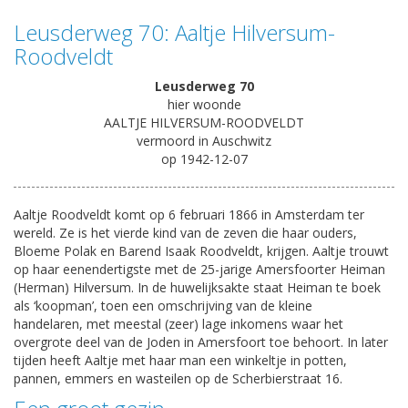
Leusderweg 70: Aaltje Hilversum-
Roodveldt
Leusderweg 70
hier woonde
AALTJE HILVERSUM-ROODVELDT
vermoord in Auschwitz
op 1942-12-07
Aaltje Roodveldt komt op 6 februari 1866 in Amsterdam ter
wereld. Ze is het vierde kind van de zeven die haar ouders,
Bloeme Polak en Barend Isaak Roodveldt, krijgen. Aaltje trouwt
op haar eenendertigste met de 25-jarige Amersfoorter Heiman
(Herman) Hilversum. In de huwelijksakte staat Heiman te boek
als ‘koopman’, toen een omschrijving van de kleine
handelaren,
met meestal (zeer) lage inkomens waar het
overgrote deel van de Joden in Amersfoort toe behoort. In later
tijden heeft Aaltje met haar man een winkeltje in potten,
pannen, emmers en wasteilen op de Scherbierstraat 16.