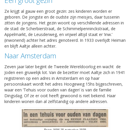
Een groot gezin
Ze krijgt al gauw een groot gezin: zes kinderen worden er
geboren. De jongste en de oudste zijn meisjes, daar tussenin
zitten de jongens. Het gezin woont op verschillende adressen in
de stad: de Scherbierstraat, de Schimmelpenninckstraat, de
Appelmarkt, de Leusderweg, en vrijwel altijd staat er ‘inw.’
(inwonend) achter het adres genoteerd. In 1933 overlijdt Heiman
en blijft Aaltje alleen achter.
Naar Amsterdam
Zeven jaar later begint de Tweede Wereldoorlog en wacht
de
Joden een gruwelijk lot. Van de bezetter moet Aaltje zich in 1941
registreren op een adres in Amsterdam en op haar
persoonskaart wordt het adres Hoogeweg 15hs bijgeschreven,
waar een ‘Tehuis voor ouden van dagen’ is van de familie
Dingsdag. Of ze er ooit heeft gewoond is niet bekend. Haar
kinderen wonen dan al zelfstandig op andere adressen.
Bron: NIW 18 augustus 1939