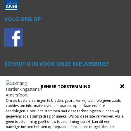
VOLG ONS OP
SCHRIJF U IN VOOR ONZE NIEUWSBRIEF
Voornaam
*
BEHEER TOESTEMMING
Om de beste ervaringen te bieden, gebruiken wij technologieën zoals
Achternaam
*
cookies om informatie over je apparaat op te slaan en/of te
raadplegen. Door in te stemmen met deze technologieën kunnen wij
gegevens zoals surfgedrag of unieke ID's op deze site verwerken. Als je
geen toestemming geeft of uw toestemming intrekt, kan dit een
E-mailadres
*
nadelige invloed hebben op bepaalde functies en mogelijkheden.