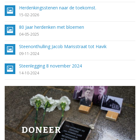
Herdenkingsstenen naar de toekomst.
15-02-2026
80 Jaar herdenken met bloemen
04-05-2025
Steenonthulling Jacob Marisstraat tot Havik
09-11-2024
Steenlegging 8 november 2024
14-10-2024
DONEER