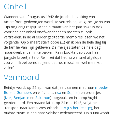
Onheil
Wanneer vanaf augustus 1942 de Joodse bevolking van
Amersfoort gedwongen wordt te vertrekken, krijgt het gezin Van
Tijn nog enig respijt. Maar in maart van het jaar 1943 is ook
voor hen het onheil onafwendbaar en moeten zij ook
vertrekken. In de al eerder geciteerde memoires lezen we het
volgende: ‘Op 5 maart stierf opoe (…) en ik ben de hele dag bij
de familie Van Tijn gebleven. De meisjes zaten de hele dag
maandverbanden in te pakken. Reini kookte pap voor haar
jongste broertje Salo. Reini zei dat het nu wel snel afgelopen
zou zijn. Ik zei bemoedigend dat het misschien wel mee zou
vallen’.
Vermoord
Reintje wordt op 22 april van dat jaar, samen met haar
moeder
Roosje Gompers
en vijf zusjes (
Isa
en
Sophie
) en broertjes
(
Izak
,
Benjamin
en
Salomon
) opgepakt en in kamp Vught
geïnterneerd. Een maand later, op 24 mei 1943, volgt het
transport naar kamp Westerbork.
Etty (Esther Reintje)
, het
oudste zusje, is dan naar Sobibor gedeporteerd. Op 8 juni wordt