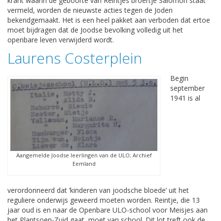
krant waarin de geboorte van Reintjes broertje Salomon staat
vermeld, worden de nieuwste acties tegen de Joden
bekendgemaakt. Het is een heel pakket aan verboden dat ertoe
moet bijdragen dat de Joodse bevolking volledig uit het
openbare leven verwijderd wordt.
Laurens Costerplein
Begin
september
1941 is al
Aangemelde Joodse leerlingen van de ULO; Archief
Eemland
verordonneerd dat ‘kinderen van joodsche bloede’ uit het
reguliere onderwijs geweerd moeten worden. Reintje, die 13
jaar oud is en naar de Openbare ULO-school voor Meisjes aan
het Plantsoen-Zuid gaat, moet van school. Dit lot treft ook de