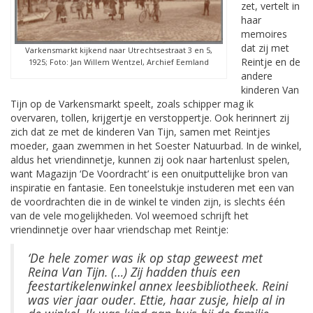
zet, vertelt in
haar
memoires
dat zij met
Varkensmarkt kijkend naar Utrechtsestraat 3 en 5,
Reintje en de
1925; Foto: Jan Willem Wentzel, Archief Eemland
andere
kinderen Van
Tijn op de Varkensmarkt speelt, zoals schipper mag ik
overvaren, tollen, krijgertje en verstoppertje. Ook herinnert zij
zich dat ze met de kinderen Van Tijn, samen met Reintjes
moeder, gaan zwemmen in het Soester Natuurbad. In de winkel,
aldus het vriendinnetje, kunnen zij ook naar hartenlust spelen,
want Magazijn ‘De Voordracht’ is een onuitputtelijke bron van
inspiratie en fantasie. Een toneelstukje instuderen met een van
de voordrachten die in de winkel te vinden zijn, is slechts één
van de vele mogelijkheden. Vol weemoed schrijft het
vriendinnetje over haar vriendschap met Reintje:
‘De hele zomer was ik op stap geweest met
Reina Van Tijn. (…) Zij hadden thuis een
feestartikelenwinkel annex leesbibliotheek. Reini
was vier jaar ouder. Ettie, haar zusje, hielp al in