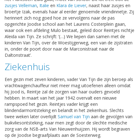
zusjes Velleman
,
Italie
en
Klara de Liever
, naast haar zusjes en
broertje Izak, evenals haar al eerder genoemde vriendinnetje. Zij
herinnert zich nog goed hoe ze vervolgens naar de pas
opgerichte Joodse school aan het Laurens Costerplein gaan,
waar ook een afdeling Mulo bestaat, geleid door Reintjes nichtje
Aleida van Tijn. Ze schrijft: ‘(…) We liepen dan samen met de
kinderen Van Tijn, over de Woestijgerweg, een van de zijstraten
in, onder de poort door naar de Marconistraat naar de
Daltonstraat’.
Ziekenhuis
Een gezin met zeven kinderen, vader Van Tijn die zijn beroep als
vrachtwagenchauffeur niet meer mag uitoefenen alleen omdat
hij Jood is, Reintje zal de zorgen van haar ouders gevoeld
hebben. In maart van het jaar 1942 overvalt een nieuwe
rampspoed het gezin. Reintjes vader krijgt een
blindendarmontsteking en belandt in het ziekenhuis. Slechts
twee weken later overlijdt
Samuel van Tijn
aan de gevolgen van
buikvliesontsteking, naar men zegt door de slechte medische
zorg van de NSB-arts Van Nieuwenhuijzen. Hij wordt begraven
op de Joodse begraafplaats aan de Soesterweg.