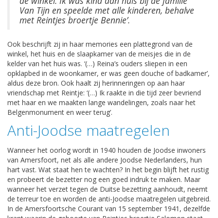
de winkel. Ik was kind aan huis bij de familie
Van Tijn en speelde met alle kinderen, behalve
met Reintjes broertje Bennie’.
Ook beschrijft zij in haar memories een plattegrond van de
winkel, het huis en de slaapkamer van de meisjes die in de
kelder van het huis was. ‘(…) Reina’s ouders sliepen in een
opklapbed in de woonkamer, er was geen douche of badkamer’,
aldus deze bron. Ook haalt zij herinneringen op aan haar
vriendschap met Reintje: ‘(…) Ik raakte in die tijd zeer bevriend
met haar en we maakten lange wandelingen, zoals naar het
Belgenmonument en weer terug’.
Anti-Joodse maatregelen
Wanneer het oorlog wordt in 1940 houden de Joodse inwoners
van Amersfoort, net als alle andere Joodse Nederlanders, hun
hart vast. Wat staat hen te wachten? In het begin blijft het rustig
en probeert de bezetter nog een goed indruk te maken. Maar
wanneer het verzet tegen de Duitse bezetting aanhoudt, neemt
de terreur toe en worden de anti-Joodse maatregelen uitgebreid.
In de Amersfoortsche Courant van 15 september 1941, dezelfde